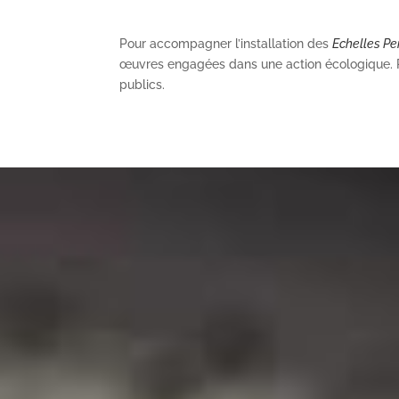
Pour accompagner l’installation des
Echelles Pe
œuvres engagées dans une action écologique. Rec
publics.