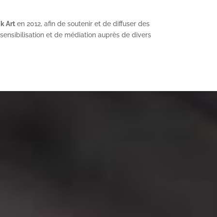
k Art
en 2012, afin de soutenir et de diffuser des
ensibilisation et de médiation auprès de divers